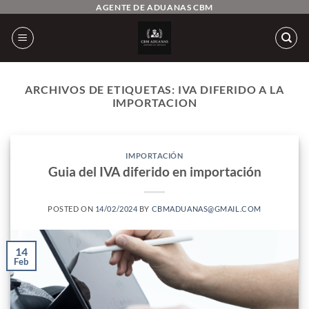
Saltar
AGENTE DE ADUANAS CBM
al
contenido
ARCHIVOS DE ETIQUETAS:
IVA DIFERIDO A LA
IMPORTACION
IMPORTACIÓN
Guia del IVA diferido en importación
POSTED ON
14/02/2024
BY
CBMADUANAS@GMAIL.COM
14
Feb