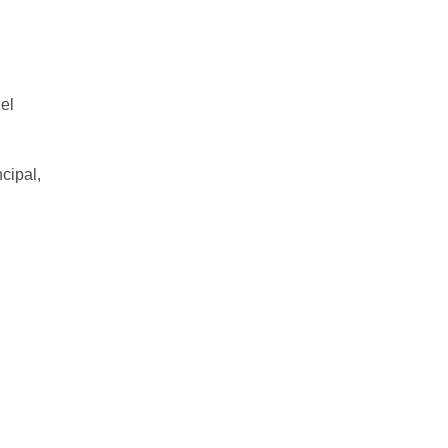
el
cipal,