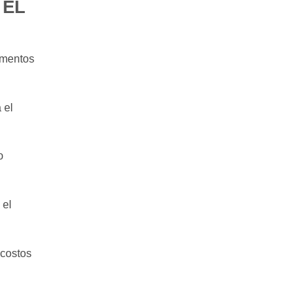
 EL
umentos
 el
o
 el
 costos