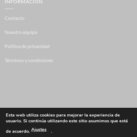
INFORMACION
Contacto
Nuestro equipo
Política de privacidad
Términos y condiciones
SOBRE NOSOTROS
Esta web utiliza cookies para mejorar la experiencia de
usuario. Si continúa utilizando este sitio asumimos que está
Av Hermanos Granda, 28022 Madrid
Ajustes
de acuerdo.
.